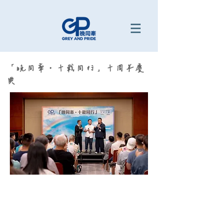
「晚同牽‧十載同行」十周年慶
典