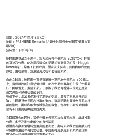
日期：2024年10月12日 (二)
地點： PREMIERE Elements [九龍尖沙咀柯士甸道西1號圓方商
場2樓]
招待會：下午1時5時
晚同牽慶祝成立十周年，致力於改善年長同志（LGBTQ+）群體
的福祉和包容。此次里程碑式的活動於逸東酒店的玉 - Maggie
Room舉行，聚集了社群成員、盟友及支持者，共同回顧我們的
旅程，慶祝成就，並展望更光明和包容的未來。
自創立以來，晚同牽一直是香港唯一專門為年長同志（60歲以
上）提供服務的註冊慈善組織。此次十周年慶典的主題「十載同
行：回顧過去，展望未來」，強調了我們為香港年長同志建立一
個支持性和賦權社群的承諾。
整個下午，參加者們進行了深刻的交流，參與了充滿思考的討
論，共同慶祝年長同志社群的進步。這場活動向香港年長同志社
群的堅韌、團結和毅力致以崇高的敬意，也表彰了塑造 晚同牽
成為今日重要組織的集體努力。
在回顧過去的同時，我們也懷抱希望和決心展望未來，繼續推動
包容、多元及彩虹老齡化的身份認同。
感謝所有參加這場特別慶典的朋友們，期待未來我們能繼續支持
和關懷香港的年長同志社群。敬請期待更多更新和未來的活動，
讓我們一起持續推動這項重要的工作。