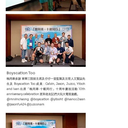
Boyscation Too​
晚同牽多謝 東華三院前主席及仔仔一堂監製及主理人王賢誌先
生及 Boyscation Too 成員 : Calvin, Jason, Juzco, Yiboh
and Ivan 出席「晚同牽‧十載同行」十周年慶祝活動 10th
anniversary celebration 更和老友記們大玩大電視遊戲。
@mrvinciwong @boyscation @yiboht @ivancc2wan
@jasonfu424 @juzconam